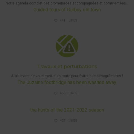
Notre agenda complet des promenades accompagnées et commentées…
Guided tours of Durbuy old town
441
LIKES
DISRUPTIONS
AND HUNTS
Travaux et perturbations
A lire avant de vous mettre en route pour éviter des désagréments !
The Juzaine footbridge has been washed away
450
LIKES
DISRUPTIONS AND HUNTS
the hunts of the 2021-2022 season
425
LIKES