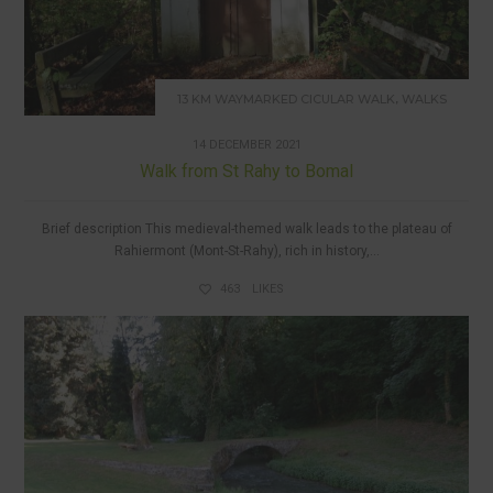
,
13 KM WAYMARKED CICULAR WALK
WALKS
14 DECEMBER 2021
Walk from St Rahy to Bomal
Brief description This medieval-themed walk leads to the plateau of
Rahiermont (Mont-St-Rahy), rich in history,...
463
LIKES