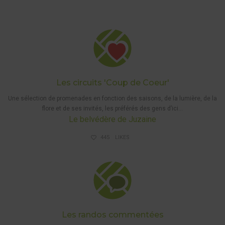
OF THE
BEST'
WALKS
,
WALKS
Les circuits 'Coup de Coeur'
Une sélection
de promenades
en fonction des saisons, de la lumière, de la
flore et de ses invités, les préférés des gens d’ici…
Le belvédère de Juzaine
445
LIKES
GUIDED
WALKS
Les randos commentées