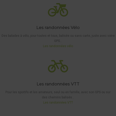
Les randonnées Vélo
Des balades à vélo, pour toutes et tous, balisée ou sans carte, juste avec votre
GPS…
Les randonnées vélo
Les randonnées VTT
Pour les sportifs et les amateurs, seul ou en famille, avec son GPS ou sur
des chemins balisés…
5 KM
Les randonnées VTT
WAYMARKED
WALK
,
THE 'BEST