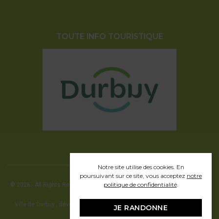
TOUTE INFO TOURISTIQUE
Notre site utilise des cookies. En
poursuivant sur ce site, vous acceptez
notre
politique de confidentialité
.
© 2026 - All Rights Reserved - Office communal du Tourisme de la ville de
Durbuy
Ville de Durbuy
, développement web en partenariat avec Pragmacom -
JE RANDONNE
hosting by
Pragmacom