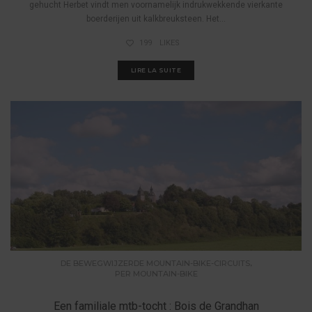
gehucht Herbet vindt men voornamelijk indrukwekkende vierkante
boerderijen uit kalkbreuksteen. Het...
199
LIKES
LIRE LA SUITE
,
DE BEWEGWIJZERDE MOUNTAIN-BIKE-CIRCUITS
PER MOUNTAIN-BIKE
Een familiale mtb-tocht : Bois de Grandhan