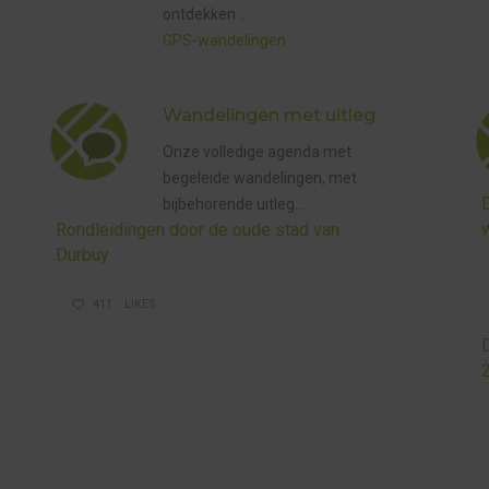
ontdekken …
DE
GPS-wandelingen
WANDELINGEN
MET UITLEG
Wandelingen met uitleg
Onze volledige agenda met
begeleide wandelingen, met
bijbehorende uitleg…
Rondleidingen door de oude stad van
Durbuy
411
LIKES