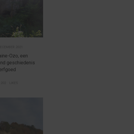
DECEMBER 2021
ine-Ozo, een
ond geschiedenis
erfgoed
202
LIKES