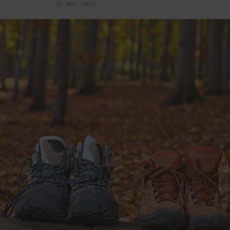
402
LIKES