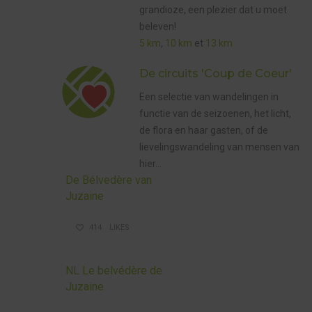
5 KM
grandioze, een plezier dat u moet
GEMARKEER
WANDELING
beleven!
,
NL COUP DE
5 km
,
10 km
et
13 km
COEUR
,
TE VOET
De circuits 'Coup de Coeur'
Een selectie
van wandelingen
in
functie van de seizoenen, het licht,
de flora en haar gasten, of de
lievelingswandeling van mensen van
hier…
De Bélvedère van
Juzaine
,
5 KM GEMARKEERDE WANDELING
,
GEEN ONDERDEEL VAN EEN CATEGORIE
414
LIKES
,
NL COUP DE COEUR
TE VOET
NL Le belvédère de
Juzaine