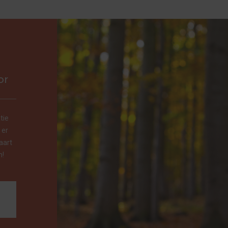
or
tie
 er
aart
n!