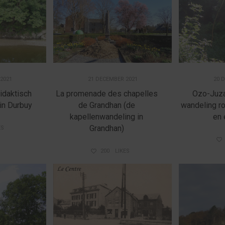
2021
21 DECEMBER 2021
20 
didaktisch
La promenade des chapelles
Ozo-Juza
 in Durbuy
de Grandhan (de
wandeling r
kapellenwandeling in
en 
Grandhan)
ES
200
LIKES