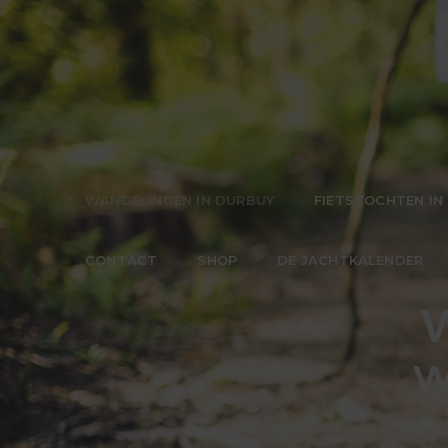
WANDELINGEN IN DURBUY
FIETSTOCHTEN IN
CONTACT
SHOP
DE JACHTKALENDER
W
w