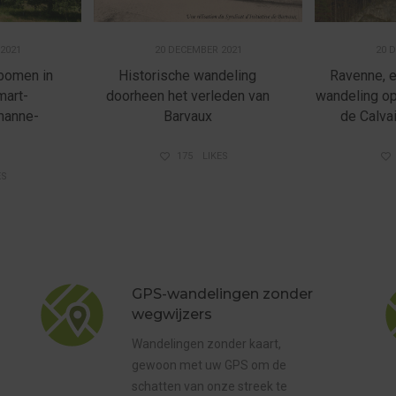
2021
20 DECEMBER 2021
20 
bomen in
Historische wandeling
Ravenne, e
mart-
doorheen het verleden van
wandeling op
manne-
Barvaux
de Calva
175
LIKES
ES
GPS-wandelingen zonder
wegwijzers
Wandelingen zonder kaart,
gewoon met uw GPS om de
schatten van onze streek te