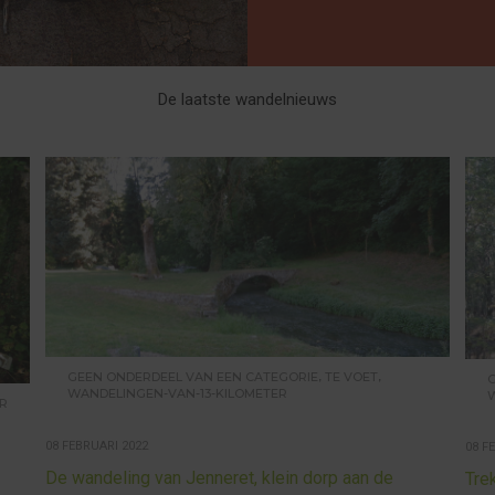
De laatste wandelnieuws
,
,
GEEN ONDERDEEL VAN EEN CATEGORIE
TE VOET
WANDELINGEN-VAN-13-KILOMETER
R
08 FEBRUARI 2022
08 F
De wandeling van Jenneret, klein dorp aan de
Tre