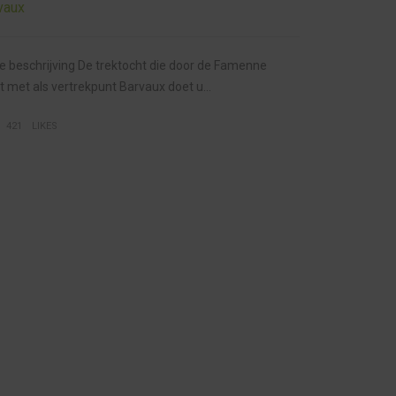
vaux
e beschrijving De trektocht die door de Famenne
t met als vertrekpunt Barvaux doet u...
421
LIKES