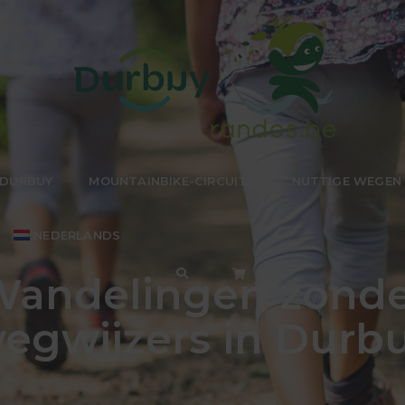
 DURBUY
MOUNTAINBIKE-CIRCUITS
NUTTIGE WEGEN
NEDERLANDS
andelingen zonde
egwijzers in Durb