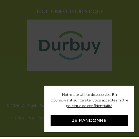
TOUTE INFO TOURISTIQUE
Notre site utilise des cookies. En
poursuivant sur ce site, vous acceptez
notre
politique de confidentialité
.
© 2026 - All Rights Reserved - Office communal du Tourisme de la ville de
Durbuy
Ville de Durbuy
, développement web en partenariat avec Pragmacom -
JE RANDONNE
hosting by
Pragmacom