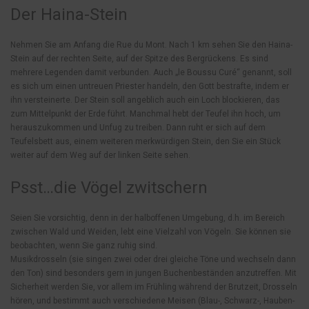
Der Haina-Stein
Nehmen Sie am Anfang die Rue du Mont. Nach 1 km sehen Sie den Haina-
Stein auf der rechten Seite, auf der Spitze des Bergrückens. Es sind
mehrere Legenden damit verbunden. Auch „le Boussu Curé“ genannt, soll
es sich um einen untreuen Priester handeln, den Gott bestrafte, indem er
ihn versteinerte. Der Stein soll angeblich auch ein Loch blockieren, das
zum Mittelpunkt der Erde führt. Manchmal hebt der Teufel ihn hoch, um
herauszukommen und Unfug zu treiben. Dann ruht er sich auf dem
Teufelsbett aus, einem weiteren merkwürdigen Stein, den Sie ein Stück
weiter auf dem Weg auf der linken Seite sehen.
Psst…die Vögel zwitschern
Seien Sie vorsichtig, denn in der halboffenen Umgebung, d.h. im Bereich
zwischen Wald und Weiden, lebt eine Vielzahl von Vögeln. Sie können sie
beobachten, wenn Sie ganz ruhig sind.
Musikdrosseln (sie singen zwei oder drei gleiche Töne und wechseln dann
den Ton) sind besonders gern in jungen Buchenbeständen anzutreffen. Mit
Sicherheit werden Sie, vor allem im Frühling während der Brutzeit, Drosseln
hören, und bestimmt auch verschiedene Meisen (Blau-, Schwarz-, Hauben-