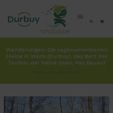
Toggle
Navigation
Wanderungen: Die sagenumwobenen
Steine in Wéris (Durbuy), das Bett des
Teufels, der Haina-Stein, Pas Bayard
10 km zu Fuß markiert
,
Zu Fuß