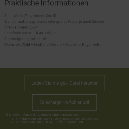
Praktische Informationen
Start: Wéris (Platz Arsène Soreil)
Wandermarkierung: blaues oder grünes Kreuz, je nach Strecke
Strecke: 5 und 7,5 km
Ungefähre Dauer: 1 h 40 und 2 h 30
Schwierigkeitsgrad: mittel
Merkmale: Wald – ländliche Gebiete – Stiefel bei Regenwetter
Laden Sie die gpx-Datei herunter
Télécharger le fichier pdf
Si le fichier s’ouvre directement dans le navigateur :
sur ordinateur, clic droit +
Enregistrer la cible du lien sous
.
sur téléphone, appui long + Télécharger le lien