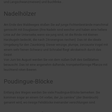
und Langschwanzmeisen) und Buchfinke…
Nadelhölzer
Am Ende des Waldweges stoßen Sie auf junge Fichtenbestände manchmal
gemischt mit Douglasien (ihre Nadeln sind weicher und haben eine hellere
Linie auf der Unterseite; wenn sie jung sind, ist die Rinde mit kleinen
Harzkugeln bedeckt, die nach Zitronengras riechen). Das ist die ideale
Umgebung für den Zaunkönig. Dieser winzige, plumpe, zerzauste Vogel mit
einem sehr feinen Schwanz und Schnabel fliegt akrobatisch durch das
Geäst.
Von Juni bis August werden Sie von dem süßen Duft des Geißblattes
berauscht. Das ist eine angenehm duftende, trompetenförmige Pflanze mit
leuchtend roten Beeren.
Poudingue-Blöcke
Entlang des Weges werden Sie viele Poudingue-Blöcke bemerken. Sie
kommen sogar an einem Ort vorbei, der „la carrière“ (der Steinbruch)
genannt wird, wo riesige Felsblöcke ineinander verschlungen sind.