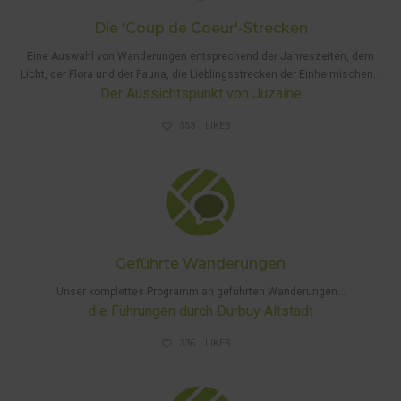
Die 'Coup de Coeur'-Strecken
Eine Auswahl
von Wanderungen
entsprechend der Jahreszeiten, dem
Licht, der Flora und der Fauna, die Lieblingsstrecken der Einheimischen…
Der Aussichtspunkt von Juzaine
353
LIKES
GEFÜHRTE
WANDERUNGEN
Geführte Wanderungen
Unser komplettes Programm an geführten Wanderungen…
die Führungen durch Durbuy Altstadt
ARBEITEN
UND
336
LIKES
STÖRUNGEN
AUF DEN
WEGEN