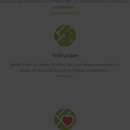
Spaziergänge ohne Karte, nur mit Ihrem GPS, um die Reichtümer unserer Region
zu entdecken …
gps wanderungen
Trailrunden
Sportler finden auf diesen Strecken, die ihrem Niveau angepasst sind,
etwas, um durch Landschaft und Wälder zu trainieren …
trailrunden
AUSGESCHILDERTE
WANDERUNGEN 5
KM
,
DIE 'COUP DE
COEUR'-STRECKEN
,
ZU FUSS