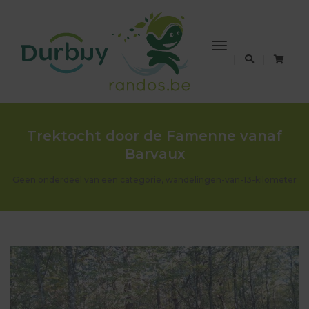
Toggle
Navigation
Trektocht door de Famenne vanaf
Barvaux
Geen onderdeel van een categorie
,
wandelingen-van-13-kilometer