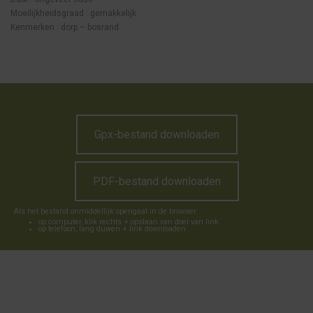
Moeilijkheidsgraad : gemakkelijk
Kenmerken : dorp – bosrand
Gpx-bestand downloaden
PDF-bestand downloaden
Als het bestand onmiddellijk opengaat in de browser:
op computer, klik rechts + opslaan van doel van link.
op telefoon, lang duwen + link downloaden