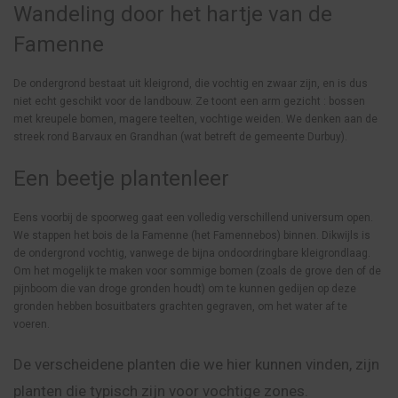
Wandeling door het hartje van de
Famenne
De ondergrond bestaat uit kleigrond, die vochtig en zwaar zijn, en is dus
niet echt geschikt voor de landbouw. Ze toont een arm gezicht : bossen
met kreupele bomen, magere teelten, vochtige weiden. We denken aan de
streek rond Barvaux en Grandhan (wat betreft de gemeente Durbuy).
Een beetje plantenleer
Eens voorbij de spoorweg gaat een volledig verschillend universum open.
We stappen het bois de la Famenne (het Famennebos) binnen. Dikwijls is
de ondergrond vochtig, vanwege de bijna ondoordringbare kleigrondlaag.
Om het mogelijk te maken voor sommige bomen (zoals de grove den of de
pijnboom die van droge gronden houdt) om te kunnen gedijen op deze
gronden hebben bosuitbaters grachten gegraven, om het water af te
voeren.
De verscheidene planten die we hier kunnen vinden, zijn
planten die typisch zijn voor vochtige zones.