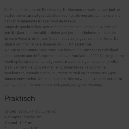
De Moerasspirea en de Bloedzuring. De bloemen verschijnen van juni tot
september en zijn witgeel. Ze staan rechtop als een tuil voor de eerste, of
hangen in uitgerekte trossen voor de tweede.
Langs de grachten kan men hier en daar het Sint-Janskruid. Als we van
kortbij kijken, zien we talrijke kleine gaatjes in de bladeren, vandaar de
bijnaam Herbe à mille trous (kruid met duizend gaatjes) in het Frans. De
plant bloeit met helgele bloemen van juli tot september.
We zijn in een Natura-2000-zone. Het bos van de Famenne is inderdaad
onderworpen aan de Europese directieven van Natura 2000. Dit programma
wordt op Europese schaal uitgevoerd, maar met eigen accenten in elke
staat van de Unie. Zo gaat men er op letten bepaalde soorten te
beschermen, evenals hun milieu, zodat ze zich op harmonieuze wijze
kunnen ontwikkelen. Om deze zones te kiezen worden precieze criteria in
acht genomen. Ze worden dan ook goed gevolgd en verzorgd.
Praktisch
Vertrek : Barvaux (Parc Juliénas)
Wegwijzer : blauwe ruit
Afstand : 10,5 km
Duur : ongeveer 3u30