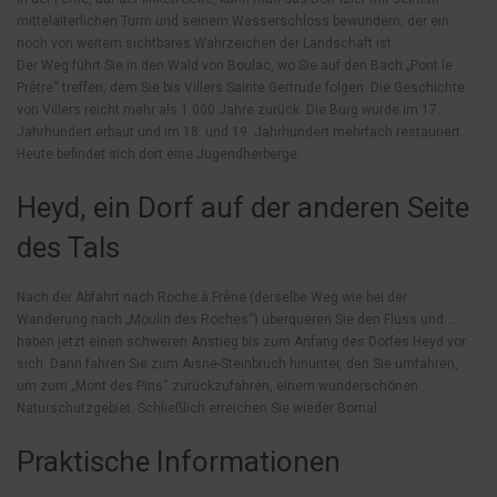
mittelalterlichen Turm und seinem Wasserschloss bewundern, der ein
noch von weitem sichtbares Wahrzeichen der Landschaft ist.
Der Weg führt Sie in den Wald von Boulac, wo Sie auf den Bach „Pont le
Prêtre“ treffen, dem Sie bis Villers Sainte Gertrude folgen. Die Geschichte
von Villers reicht mehr als 1.000 Jahre zurück. Die Burg wurde im 17.
Jahrhundert erbaut und im 18. und 19. Jahrhundert mehrfach restauriert.
Heute befindet sich dort eine Jugendherberge.
Heyd, ein Dorf auf der anderen Seite
des Tals
Nach der Abfahrt nach Roche à Frêne (derselbe Weg wie bei der
Wanderung nach „Moulin des Roches“) überqueren Sie den Fluss und….
haben jetzt einen schweren Anstieg bis zum Anfang des Dorfes Heyd vor
sich. Dann fahren Sie zum Aisne-Steinbruch hinunter, den Sie umfahren,
um zum „Mont des Pins“ zurückzufahren, einem wunderschönen
Naturschutzgebiet. Schließlich erreichen Sie wieder Bomal.
Praktische Informationen