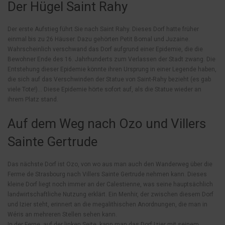
Der Hügel Saint Rahy
Der erste Aufstieg führt Sie nach Saint Rahy. Dieses Dorf hatte früher
einmal bis zu 26 Häuser. Dazu gehörten Petit Bomal und Juzaine.
Wahrscheinlich verschwand das Dorf aufgrund einer Epidemie, die die
Bewohner Ende des 16. Jahrhunderts zum Verlassen der Stadt zwang. Die
Entstehung dieser Epidemie könnte ihren Ursprung in einer Legende haben,
die sich auf das Verschwinden der Statue von Saint-Rahy bezieht (es gab
viele Tote!)… Diese Epidemie hörte sofort auf, als die Statue wieder an
ihrem Platz stand.
Auf dem Weg nach Ozo und Villers
Sainte Gertrude
Das nächste Dorf ist Ozo, von wo aus man auch den Wanderweg über die
Ferme de Strasbourg nach Villers Sainte Gertrude nehmen kann. Dieses
kleine Dorf liegt noch immer an der Calestienne, was seine hauptsächlich
landwirtschaftliche Nutzung erklärt. Ein Menhir, der zwischen diesem Dorf
und Izier steht, erinnert an die megalithischen Anordnungen, die man in
Wéris an mehreren Stellen sehen kann.
In der Ferne, auf der linken Seite, kann man das Dorf Izier mit seinem