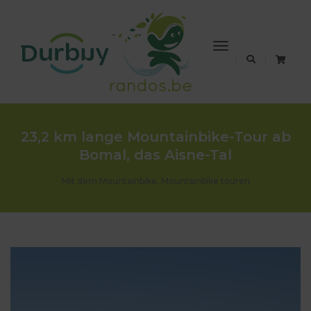
Toggle
Navigation
23,2 km lange Mountainbike-Tour ab
Bomal, das Aisne-Tal
Mit dem Mountainbike
,
Mountainbike touren