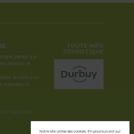
BE
TOUTE INFO
TOURISTIQUE
groupe, partez à la
nos chemins et
ouvre la porte pour
 originales et
sation randos.be
Notre site utilise des cookies. En poursuivant sur