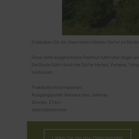
Entdecken Sie die charmanten kleinen Dörfer im Nord
Diese nicht ausgewiesene Radtour führt über Hügel un
Die Route führt durch die Dörfer Herbet, Verlaine, To
bestaunen.
Praktische Informationen:
Ausgangspunkt: Barvaux parc Juliénas
Strecke: 27 km
Viele Höhenmeter
Laden Sie die gpx-Datei herunter