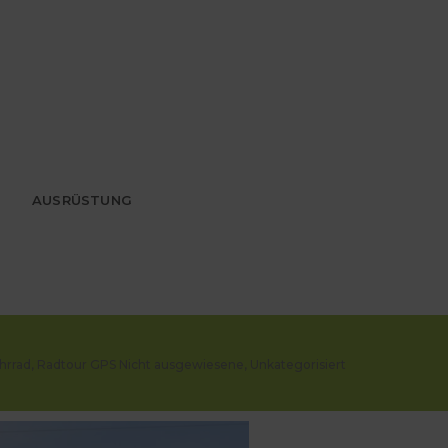
AUSRÜSTUNG
hrrad
,
Radtour GPS Nicht ausgewiesene
,
Unkategorisiert