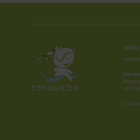
NOU
randos
Servic
Basse 
+32(0)
touris