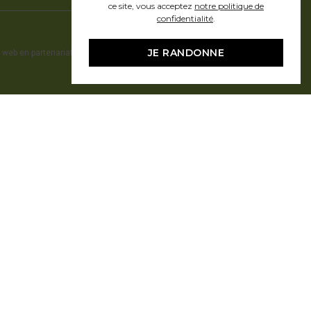
ce site, vous acceptez
notre politique de
confidentialité
.
JE RANDONNE
 web en partenariat avec Pragmacom - hosting by
Pragmacom