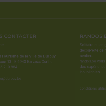
S CONTACTER
RANDOS.
.be
Solitaire ou en 
découverte de 
sentiers !
eTourisme de la Ville de Durbuy
randos.be
vous 
cour 13 B 6940 Barvaux/Ourthe
des expériences
86 219 884
inoubliables.
me@durbuy.be
conditions utili