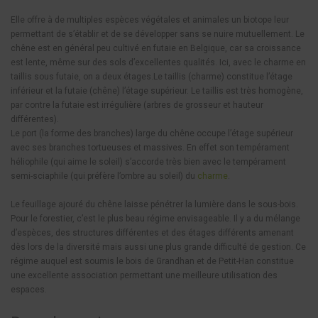
Elle offre à de multiples espèces végétales et animales un biotope leur
permettant de s’établir et de se développer sans se nuire mutuellement. Le
chêne est en général peu cultivé en futaie en Belgique, car sa croissance
est lente, même sur des sols d’excellentes qualités. Ici, avec le charme en
taillis sous futaie, on a deux étages.Le taillis (charme) constitue l’étage
inférieur et la futaie (chêne) l’étage supérieur. Le taillis est très homogène,
par contre la futaie est irrégulière (arbres de grosseur et hauteur
différentes).
Le port (la forme des branches) large du chêne occupe l’étage supérieur
avec ses branches tortueuses et massives. En effet son tempérament
héliophile (qui aime le soleil) s’accorde très bien avec le tempérament
semi-sciaphile (qui préfère l’ombre au soleil) du
charme
.
Le feuillage ajouré du chêne laisse pénétrer la lumière dans le sous-bois.
Pour le forestier, c’est le plus beau régime envisageable. Il y a du mélange
d’espèces, des structures différentes et des étages différents amenant
dès lors de la diversité mais aussi une plus grande difficulté de gestion. Ce
régime auquel est soumis le bois de Grandhan et de Petit-Han constitue
une excellente association permettant une meilleure utilisation des
espaces.