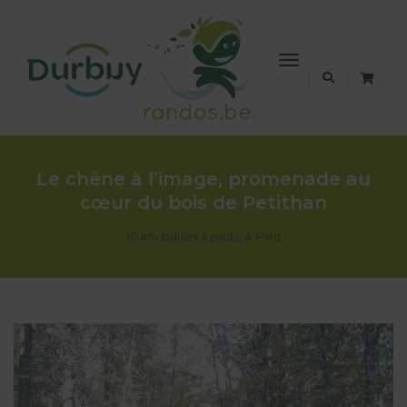
Toggle
Navigation
Le chêne à l’image, promenade au
cœur du bois de Petithan
10 km balisés à pieds
,
A Pied