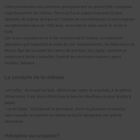
Cette promenade vous emmène principalement en pleine forêt composée
majoritairement de chênes. Parce qu’il a un aspect imposant (il peut
atteindre 40 mètres de haut et 7 mètres de circonférence) et une longévité
exceptionnelle (plus de 1000 ans), on en fait un arbre sacré, le roi de la
forêt.
Les Grecs voyaient en lui le lien entre le ciel et la terre, les Germains
pensaient qu’il supportait la voûte du ciel. Heureusement, les bâtisseurs du
Moyen Âge découvrirent les vertus de son bois, dur, rigide, résistant et
néanmoins facile à travailler. Il permit de construire maisons, ponts,
moulins, bateaux…
La conduite de la chênaie
• en taillis : on coupe les bois, obtenus par rejets de souches, à de petites
dimensions. Il est alors utilisé pour le bois de chauffage ou pour la pâte à
papier.
• ou en futaie : la futaie est la plantation, d’une ou plusieurs essences,
dans laquelle on exploite les arbres lorsqu’ils atteignent une grande
dimension.
Héliophile ou sciaphile?