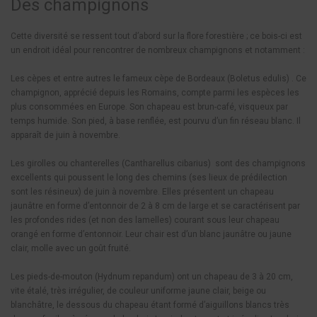
Des champignons
Cette diversité se ressent tout d’abord sur la flore forestière ; ce bois-ci est
un endroit idéal pour rencontrer de nombreux champignons et notamment :
Les cèpes et entre autres le fameux cèpe de Bordeaux (Boletus edulis) . Ce
champignon, apprécié depuis les Romains, compte parmi les espèces les
plus consommées en Europe. Son chapeau est brun-café, visqueux par
temps humide. Son pied, à base renflée, est pourvu d’un fin réseau blanc. Il
apparaît de juin à novembre.
Les girolles ou chanterelles (Cantharellus cibarius) sont des champignons
excellents qui poussent le long des chemins (ses lieux de prédilection
sont les résineux) de juin à novembre. Elles présentent un chapeau
jaunâtre en forme d’entonnoir de 2 à 8 cm de large et se caractérisent par
les profondes rides (et non des lamelles) courant sous leur chapeau
orangé en forme d’entonnoir. Leur chair est d’un blanc jaunâtre ou jaune
clair, molle avec un goût fruité.
Les pieds-de-mouton (Hydnum repandum) ont un chapeau de 3 à 20 cm,
vite étalé, très irrégulier, de couleur uniforme jaune clair, beige ou
blanchâtre, le dessous du chapeau étant formé d’aiguillons blancs très