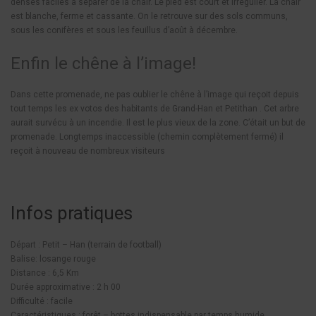
denses faciles à séparer de la chair. Le pied est court et irrégulier. La chair
est blanche, ferme et cassante. On le retrouve sur des sols communs,
sous les conifères et sous les feuillus d’août à décembre.
Enfin le chêne à l’image!
Dans cette promenade, ne pas oublier le chêne à l’image qui reçoit depuis
tout temps les ex votos des habitants de Grand-Han et Petithan . Cet arbre
aurait survécu à un incendie. Il est le plus vieux de la zone. C’était un but de
promenade. Longtemps inaccessible (chemin complètement fermé) il
reçoit à nouveau de nombreux visiteurs
Infos pratiques
Départ : Petit – Han (terrain de football)
Balise: losange rouge
Distance : 6,5 Km
Durée approximative : 2 h 00
Difficulté : facile
Caractéristiques : forêt – bottes indispensable par temps humide