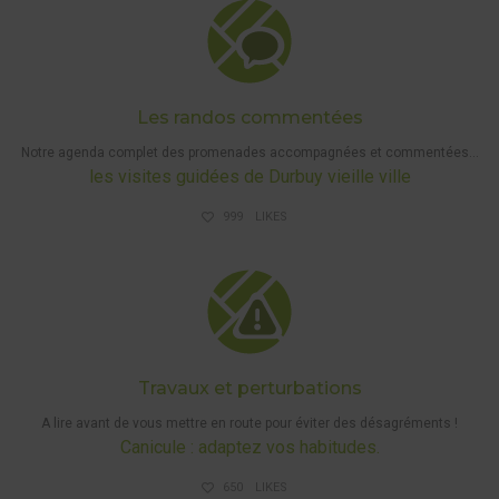
Les randos commentées
Notre agenda complet des promenades accompagnées et commentées…
les visites guidées de Durbuy vieille ville
999
LIKES
PERTURBATIONS
ET CHASSES
Travaux et perturbations
A lire avant de vous mettre en route pour éviter des désagréments !
Canicule : adaptez vos habitudes.
650
LIKES
PERTURBATIONS ET CHASSES