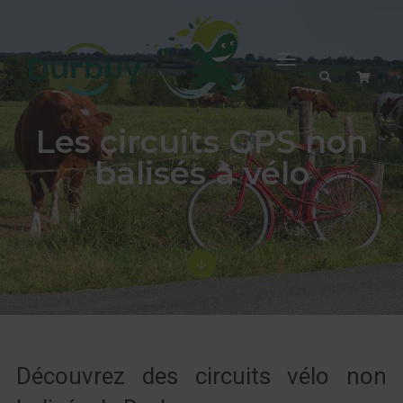
Toggle
Navigation
Les circuits GPS non
balisés à vélo
Découvrez des circuits vélo non