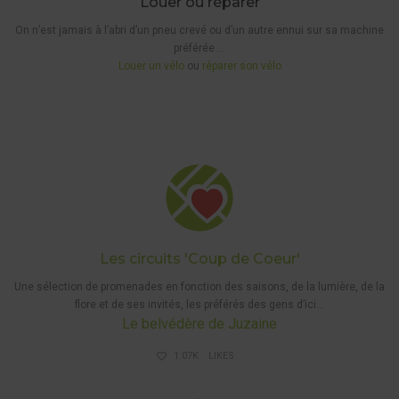
Louer ou réparer
On n’est jamais à l’abri d’un pneu crevé ou d’un autre ennui sur sa machine
préférée …
Louer un vélo
ou
réparer son vélo
5 KM
BALISÉS
À PIEDS
,
,
A PIED
COUP
DE
COEUR
Les circuits 'Coup de Coeur'
Une sélection
de promenades
en fonction des saisons, de la lumière, de la
flore et de ses invités, les préférés des gens d’ici…
Le belvédère de Juzaine
1.07K
LIKES