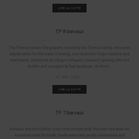
LIRE LA SUITE
NON CLASSIFIÉ(E)
TP 8 barvaux
The Thonus estate The property owned by the Thonus family, who were
adjudicators for the water crossing, iron receivers, forge masters and
merchants, consisted of a large U-shaped courtyard opening onto the
Ourthe and occupied by four buildings, of which...
632
LIKES
LIRE LA SUITE
NON CLASSIFIÉ(E)
TP 7 barvaux
Barvaux and the Ourthe. From time immemorial, the river has been an
essential route for trade: roads were rare, poorly maintained and