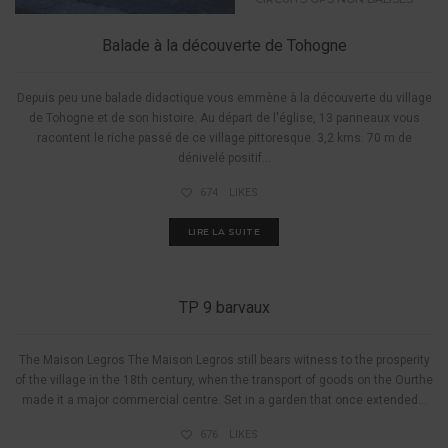
Balade à la découverte de Tohogne
Depuis peu une balade didactique vous emmène à la découverte du village
de Tohogne et de son histoire. Au départ de l'église, 13 panneaux vous
racontent le riche passé de ce village pittoresque. 3,2 kms. 70 m de
dénivelé positif...
674
LIKES
LIRE LA SUITE
NON CLASSIFIÉ(E)
TP 9 barvaux
The Maison Legros The Maison Legros still bears witness to the prosperity
of the village in the 18th century, when the transport of goods on the Ourthe
made it a major commercial centre. Set in a garden that once extended...
676
LIKES