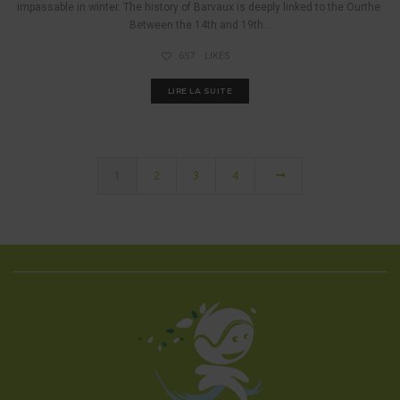
impassable in winter. The history of Barvaux is deeply linked to the Ourthe.
Between the 14th and 19th...
657
LIKES
LIRE LA SUITE
1
2
3
4