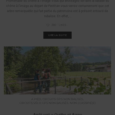
Promenade du chêne à l'image Vous qui envisagez de faire la balade du
chêne à l'image au départ de Petithan vous verrez certainement que cet
arbre remarquable qui fait partie du patrimoine est à présent entouré de
rubalise. En effet,...
380
LIKES
LIRE LA SUITE
,
,
A PIED
CIRCUITS GPS NON BALISÉS
,
CIRCUITS VÉLO GPS NON BALISÉS
NON CLASSIFIÉ(E)
Arrêt vert – Ourthe et Aisne