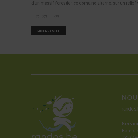
d'un massif forestier, ce domaine alterne, sur un relief 
275
LIKES
LIRE LA SUITE
NOU
randos
Servic
Basse 
+32(0)