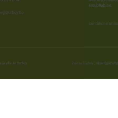
inoubliables.
me@durbuy.be
conditions utili
 la ville de Durbuy
Ville de Durbuy
, développement