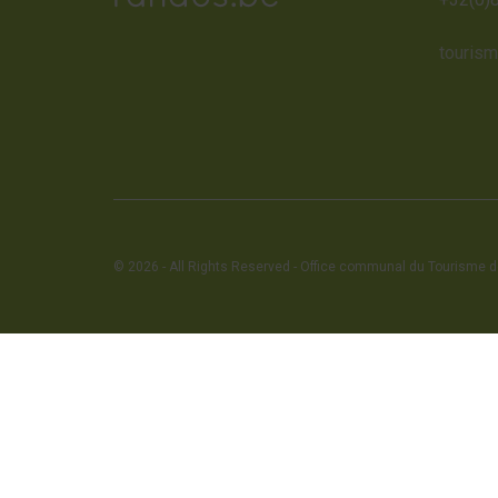
touris
© 2026 - All Rights Reserved - Office communal du Tourisme de