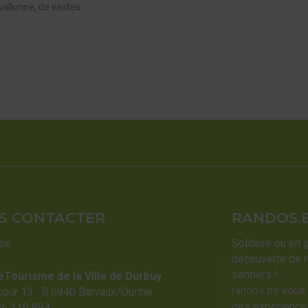
vallonné, de vastes...
S CONTACTER
RANDOS.
.be
Solitaire ou en 
découverte de 
sentiers !
eTourisme de la Ville de Durbuy
randos.be
vous 
cour 13 B 6940 Barvaux/Ourthe
des expériences
86 219 884