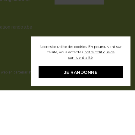
sation randos.be
Notre site utilise des cookies. En poursuivant sur
ce site, vous acceptez
notre politique de
confidentialité
.
JE RANDONNE
 web en partenariat avec Pragmacom - hosting by
Pragmacom