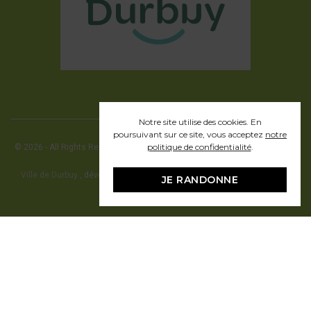
Notre site utilise des cookies. En
poursuivant sur ce site, vous acceptez
notre
politique de confidentialité
.
© 2026 - All Rights Reserved - Office communal du Tourisme de la ville de
Durbuy
Ville de Durbuy
, développement web en partenariat avec Pragmacom -
JE RANDONNE
hosting by
Pragmacom