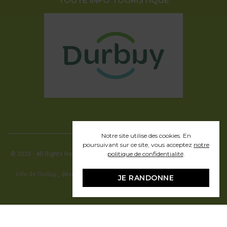
TOUTE INFO TOURISTIQUE
Notre site utilise des cookies. En
poursuivant sur ce site, vous acceptez
notre
politique de confidentialité
.
© 2026 - All Rights Reserved - Office communal du Tourisme de la ville de
Durbuy
Ville de Durbuy
, développement web en partenariat avec Pragmacom -
JE RANDONNE
hosting by
Pragmacom