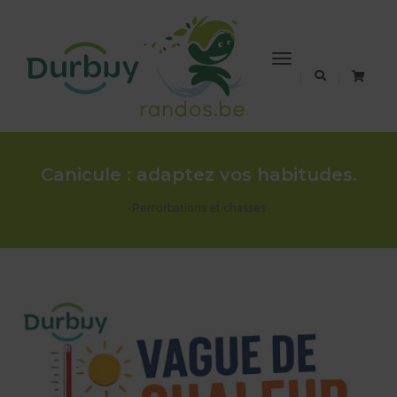
Toggle
Navigation
Canicule : adaptez vos habitudes.
Perturbations et chasses