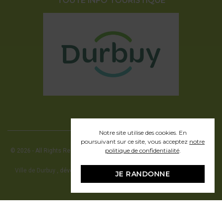
TOUTE INFO TOURISTIQUE
Notre site utilise des cookies. En
poursuivant sur ce site, vous acceptez
notre
politique de confidentialité
.
© 2026 - All Rights Reserved - Office communal du Tourisme de la ville de
Durbuy
Ville de Durbuy
, développement web en partenariat avec Pragmacom -
JE RANDONNE
hosting by
Pragmacom