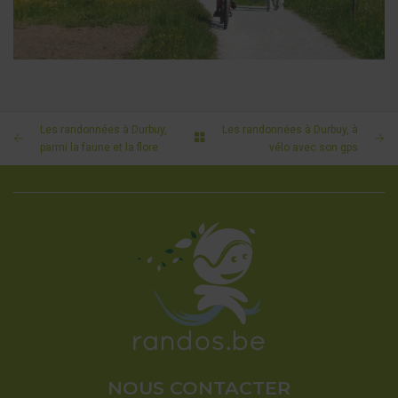
LES RANDONNÉES À DURBUY, EN FAMILLE
Les randonnées à Durbuy,
Les randonnées à Durbuy, à
parmi la faune et la flore
vélo avec son gps
NOUS CONTACTER