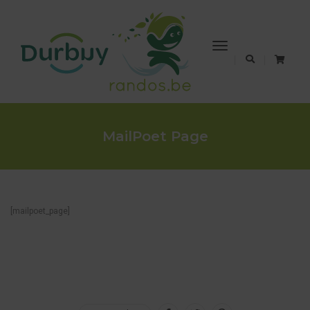
Toggle
Navigation
MailPoet Page
[mailpoet_page]