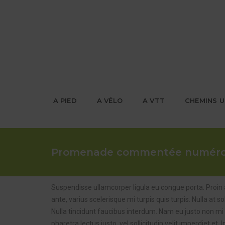
A PIED
A VÉLO
A VTT
CHEMINS U
Promenade commentée numéro
Suspendisse ullamcorper ligula eu congue porta. Proin
ante, varius scelerisque mi turpis quis turpis. Nulla at
Nulla tincidunt faucibus interdum. Nam eu justo non mi e
pharetra lectus justo, vel sollicitudin velit imperdiet 