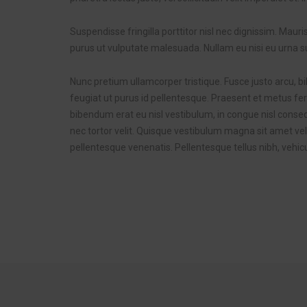
Suspendisse fringilla porttitor nisl nec dignissim. Mau
purus ut vulputate malesuada. Nullam eu nisi eu urna sus
Nunc pretium ullamcorper tristique. Fusce justo arcu, b
feugiat ut purus id pellentesque. Praesent et metus fer
bibendum erat eu nisl vestibulum, in congue nisl conse
nec tortor velit. Quisque vestibulum magna sit amet veli
pellentesque venenatis. Pellentesque tellus nibh, vehic