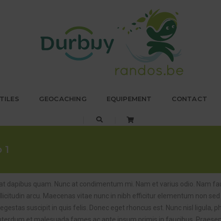
TILES
GEOCACHING
EQUIPEMENT
CONTACT
 1
 at dapibus quam. Nunc at condimentum mi. Nam et varius odio. Nam fauc
 sollicitudin arcu. Maecenas vitae nunc in nibh efficitur elementum non se
gestas suscipit in quis felis. Donec eget rhoncus est. Nunc nisl ligula, p
et. Interdum et malesuada fames ac ante ipsum primis in faucibus. Praesen