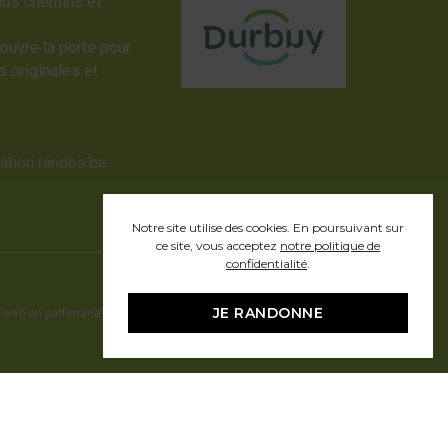
nos chemins et
ouvre la porte pour
 originales et
sation randos.be
Notre site utilise des cookies. En poursuivant sur
ce site, vous acceptez
notre politique de
confidentialité
.
JE RANDONNE
 web en partenariat avec Pragmacom - hosting by
Pragmacom