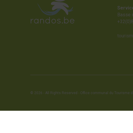
Servic
Basse 
+32(0)
touris
© 2026 - All Rights Reserved - Office communal du Tourisme de