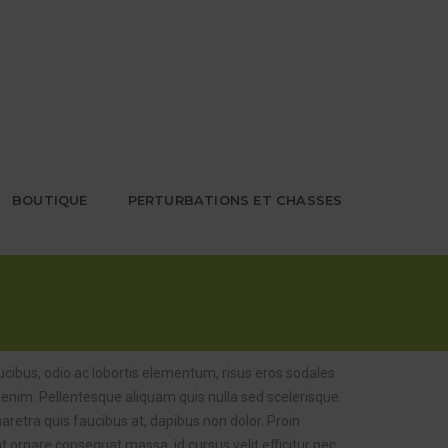
BOUTIQUE
PERTURBATIONS ET CHASSES
ibus, odio ac lobortis elementum, risus eros sodales
d enim. Pellentesque aliquam quis nulla sed scelerisque.
haretra quis faucibus at, dapibus non dolor. Proin
t ornare consequat massa, id cursus velit efficitur nec.