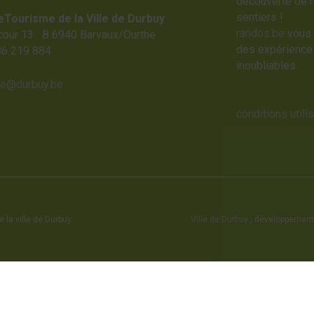
découverte de 
sentiers !
eTourisme de la Ville de Durbuy
randos.be
vous 
cour 13 B 6940 Barvaux/Ourthe
des expériences
86 219 884
inoubliables.
me@durbuy.be
conditions utili
 la ville de Durbuy
Ville de Durbuy
, développement