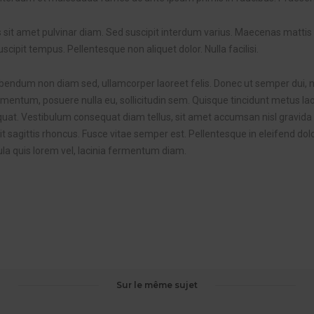
ris sit amet pulvinar diam. Sed suscipit interdum varius. Maecenas matti
cipit tempus. Pellentesque non aliquet dolor. Nulla facilisi.
ibendum non diam sed, ullamcorper laoreet felis. Donec ut semper dui, n
mentum, posuere nulla eu, sollicitudin sem. Quisque tincidunt metus lao
quat. Vestibulum consequat diam tellus, sit amet accumsan nisl gravida 
t sagittis rhoncus. Fusce vitae semper est. Pellentesque in eleifend dolo
ula quis lorem vel, lacinia fermentum diam.
Sur le même sujet